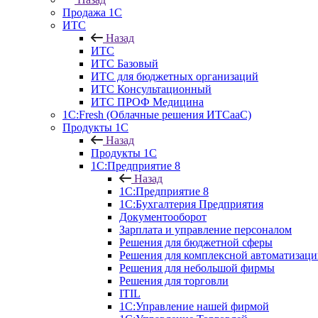
Продажа 1С
ИТС
Назад
ИТС
ИТС Базовый
ИТС для бюджетных организаций
ИТС Консультационный
ИТС ПРОФ Медицина
1C:Fresh (Облачные решения ИТСааС)
Продукты 1С
Назад
Продукты 1С
1С:Предприятие 8
Назад
1С:Предприятие 8
1С:Бухгалтерия Предприятия
Документооборот
Зарплата и управление персоналом
Решения для бюджетной сферы
Решения для комплексной автоматизаци
Решения для небольшой фирмы
Решения для торговли
ITIL
1С:Управление нашей фирмой