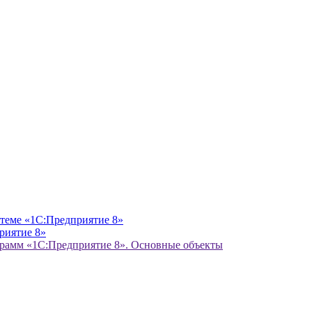
стеме «1С:Предприятие 8»
риятие 8»
грамм «1С:Предприятие 8». Основные объекты