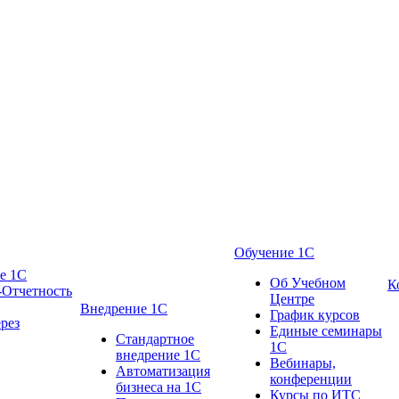
Обучение 1С
е 1С
Об Учебном
К
-Отчетность
Центре
Внедрение 1С
График курсов
рез
Единые семинары
Стандартное
1С
внедрение 1С
Вебинары,
Автоматизация
конференции
бизнеса на 1С
Курсы по ИТС