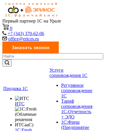
Первый партнер 1С на Урале
0
+7 (343) 370-62-06
office@ericos.ru
Услуги
сопровождения 1С
Регулярное
Продажа 1С
сопровождение
1С
Тариф
ИТС
сопровождения
1С-Отчетность
+ ЭДО
1С:Фреш
(Предприятие
1C:Fresh