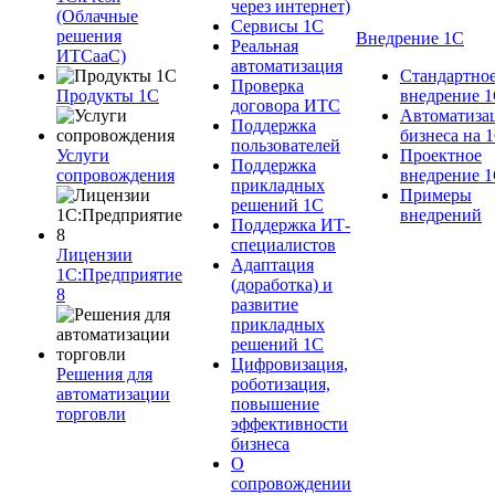
через интернет)
(Облачные
Сервисы 1С
решения
Внедрение 1С
Реальная
ИТСааС)
автоматизация
Стандартно
Проверка
Продукты 1С
внедрение 
договора ИТС
Автоматиза
Поддержка
бизнеса на 
пользователей
Услуги
Проектное
Поддержка
сопровождения
внедрение 
прикладных
Примеры
решений 1С
внедрений
Поддержка ИТ-
специалистов
Лицензии
Адаптация
1С:Предприятие
(доработка) и
8
развитие
прикладных
решений 1С
Цифровизация,
Решения для
роботизация,
автоматизации
повышение
торговли
эффективности
бизнеса
О
сопровождении