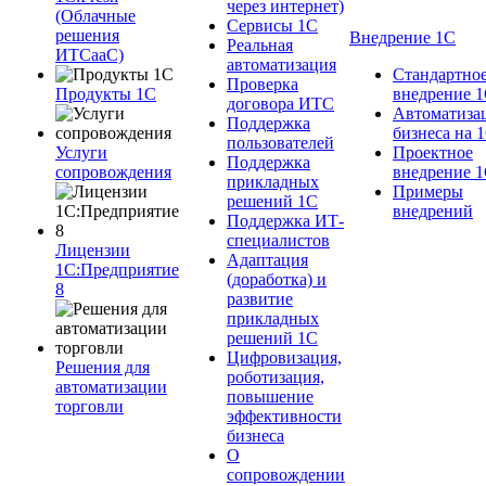
через интернет)
(Облачные
Сервисы 1С
решения
Внедрение 1С
Реальная
ИТСааС)
автоматизация
Стандартно
Проверка
Продукты 1С
внедрение 
договора ИТС
Автоматиза
Поддержка
бизнеса на 
пользователей
Услуги
Проектное
Поддержка
сопровождения
внедрение 
прикладных
Примеры
решений 1С
внедрений
Поддержка ИТ-
специалистов
Лицензии
Адаптация
1С:Предприятие
(доработка) и
8
развитие
прикладных
решений 1С
Цифровизация,
Решения для
роботизация,
автоматизации
повышение
торговли
эффективности
бизнеса
О
сопровождении