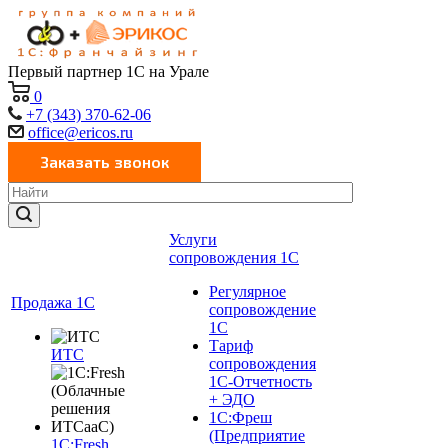
Первый партнер 1С на Урале
0
+7 (343) 370-62-06
office@ericos.ru
Услуги
сопровождения 1С
Регулярное
Продажа 1С
сопровождение
1С
Тариф
ИТС
сопровождения
1С-Отчетность
+ ЭДО
1С:Фреш
(Предприятие
1C:Fresh