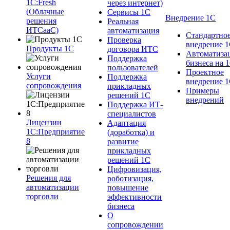
1C:Fresh
через интернет)
(Облачные
Сервисы 1С
Внедрение 1С
решения
Реальная
ИТСааС)
автоматизация
Стандартно
Проверка
внедрение 
Продукты 1С
договора ИТС
Автоматиза
Поддержка
бизнеса на 
пользователей
Проектное
Услуги
Поддержка
внедрение 
сопровождения
прикладных
Примеры
решений 1С
внедрений
Поддержка ИТ-
специалистов
Лицензии
Адаптация
1С:Предприятие
(доработка) и
8
развитие
прикладных
решений 1С
Цифровизация,
Решения для
роботизация,
автоматизации
повышение
торговли
эффективности
бизнеса
О
сопровождении