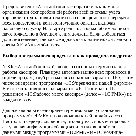
Представители «Автомобилиста» обратились к нам для
организации бесперебойной работы всей системы учёта
торговли: от установки техники до своевременной передачи
всех показателей в контролирующие органы, включая
налоговую службу. На старте речь шла только об имеющихся
двух точках, но в будущем к ним должны были добавиться
дополнительные, так как ожидалось открытие новой ледовой
арены ХК «Автомобилист».
Выбор программного продукта и как проходило внедрение
У ХК «Автомобилист» было два сенсорных терминала для
работы кассиров. Планируя автоматизацию всех процессов в
отделе продаж, клуб рассматривал разные варианты ПО, в том
числе внедрение программы «1С:Управление нашей фирмой».
В итоге остановились на варианте «1С:Розница» с IT-
решением «1С:Рабочее место кассира» (далее – «1С:РМК») на
каждой кассе.
Для начала на все сенсорные терминалы мы установили
программу «1С:РМК» и подключили к ней онлайн-кассы.
Настроили сервер лояльности, чтобы у кассиров всегда была
актуальная информация об акциях и скидках, и обмен
данными между программами «1С:РМК» и «1С:Розница».