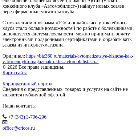
ещё больше плюшевых лосей по имени Автик (маскот
хоккейного клуба «Автомобилист») найдут новых хозяев
через фирменные магазины клуба.
С появлением программ «1С» и онлайн-касс у хоккейного
клуба стало больше возможностей по работе с болельщиками:
используется система лояльности, можно принимать оплату
электронными подарочными сертификатами и обрабатывать
заказы из интернет-магазина.
Оригинал:
https://biz360.ru/materials/avtomatizatsiya-biznesa-kak-
v-firmennykh-magazinakh-khk-avtomobilist-sta...
© 2026 Все права защищены.
Карта сайта
Корпоративный портал
Сведения о представленных товарах и услугах на сайте не
являются публичной офертой
Наши контакты
+7 (343) 3-706-206
office@ericos.ru