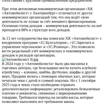
сопоставима с крупным промышленным предприятием.
При этом автономная некоммерческая организация «ХК
«Автомобилист» г. Екатеринбург» отличается от других
некоммерческих организаций тем, что она ведёт свою
деятельность не только за счёт внешнего финансирования.
Основная статья доходов – коммерческая деятельность: на неё
приходится 88% в структуре всех доходов.
За 13 лет сотрудничества мы помогали ХК «Автомобилист» с
внедрением программ «1С:Бухгалтерия», «1С:Зарплата и
управление персоналом» и «1С:Розница». Это позволило
вести раздельный учёт коммерческих и некоммерческих
доходов и расходов организации.
В 2024 году у «Автомобилиста» было два магазина в
торговых центрах, где болельщики могли купить клубную
атрибутику – клюшки, шайбы, футболки, шарфы и другой
мерч. Продажи велись с помощью обычных касс, которые
печатали чеки с датой и суммой покупки. Но с 1 сентября
2025 года в чеках стало необходимо отражать
дополнительную информацию: детализировать безналичные
платежи и реквизиты, связанные с маркированными
товарами. Требовался переход на онлайн-кассы, которые
позволяют выполнять все требования закона.