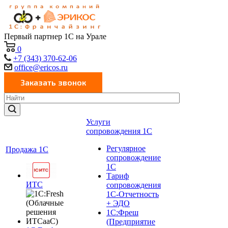
Первый партнер 1С на Урале
0
+7 (343) 370-62-06
office@ericos.ru
Услуги
сопровождения 1С
Регулярное
Продажа 1С
сопровождение
1С
Тариф
ИТС
сопровождения
1С-Отчетность
+ ЭДО
1С:Фреш
(Предприятие