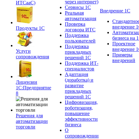
через интернет)
ИТСааС)
Сервисы 1С
Внедрение 1С
Реальная
автоматизация
Стандартно
Проверка
внедрение 
Продукты 1С
договора ИТС
Автоматиза
Поддержка
бизнеса на 
пользователей
Проектное
Поддержка
внедрение 
Услуги
прикладных
Примеры
сопровождения
решений 1С
внедрений
Поддержка ИТ-
специалистов
Адаптация
(доработка) и
Лицензии
развитие
1С:Предприятие
прикладных
8
решений 1С
Цифровизация,
роботизация,
повышение
Решения для
эффективности
автоматизации
бизнеса
торговли
О
сопровождении