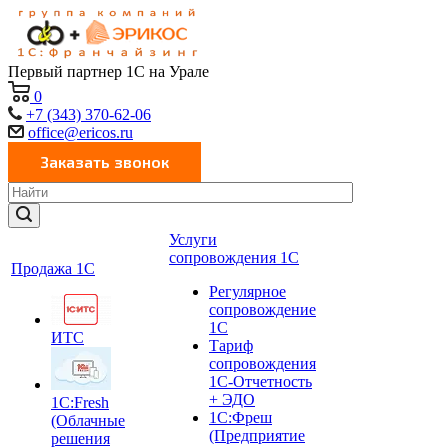
Первый партнер 1С на Урале
0
+7 (343) 370-62-06
office@ericos.ru
Услуги
сопровождения 1С
Продажа 1С
Регулярное
сопровождение
1С
ИТС
Тариф
сопровождения
1С-Отчетность
+ ЭДО
1C:Fresh
1С:Фреш
(Облачные
(Предприятие
решения