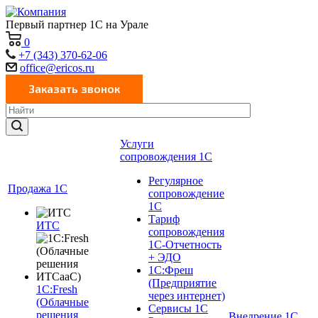
Первый партнер 1С на Урале
0
+7 (343) 370-62-06
office@ericos.ru
Услуги
сопровождения 1С
Регулярное
Продажа 1С
сопровождение
1С
Тариф
ИТС
сопровождения
1С-Отчетность
+ ЭДО
1С:Фреш
(Предприятие
1C:Fresh
через интернет)
(Облачные
Сервисы 1С
решения
Внедрение 1С