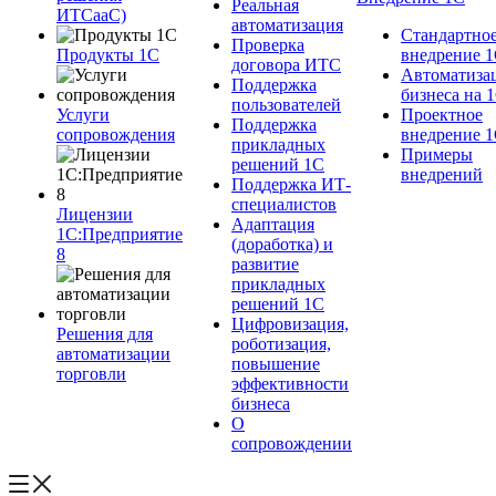
Реальная
ИТСааС)
автоматизация
Стандартно
Проверка
Продукты 1С
внедрение 
договора ИТС
Автоматиза
Поддержка
бизнеса на 
пользователей
Услуги
Проектное
Поддержка
сопровождения
внедрение 
прикладных
Примеры
решений 1С
внедрений
Поддержка ИТ-
специалистов
Лицензии
Адаптация
1С:Предприятие
(доработка) и
8
развитие
прикладных
решений 1С
Цифровизация,
Решения для
роботизация,
автоматизации
повышение
торговли
эффективности
бизнеса
О
сопровождении